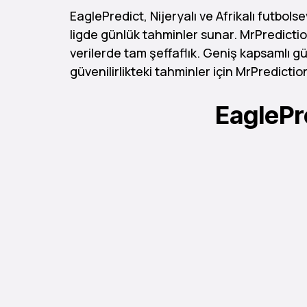
EaglePredict, Nijeryalı ve Afrikalı futbol
ligde günlük tahminler sunar. MrPredictio
verilerde tam şeffaflık. Geniş kapsamlı g
güvenilirlikteki tahminler için MrPrediction
EaglePr