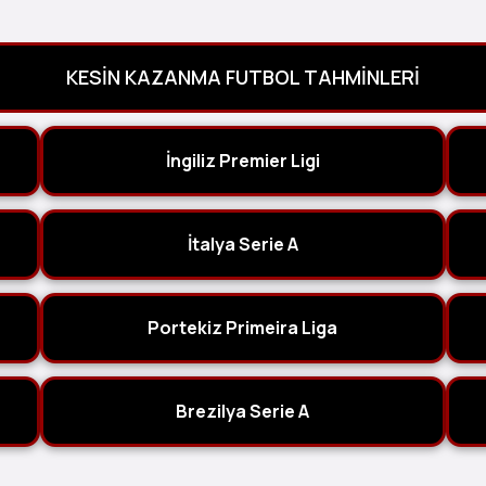
KESIN KAZANMA FUTBOL TAHMINLERI
İngiliz Premier Ligi
İtalya Serie A
Portekiz Primeira Liga
Brezilya Serie A