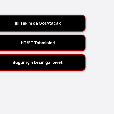
İki Takım da Gol Atacak
HT/FT Tahminleri
Bugün için kesin galibiyet.