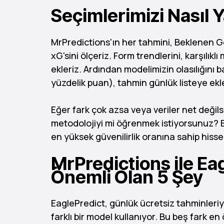
Seçimlerimizi Nasıl 
MrPredictions'ın her tahmini, Beklenen G
xG'sini ölçeriz. Form trendlerini, karşılıkl
ekleriz. Ardından modelimizin olasılığını ba
yüzdelik puan), tahmin günlük listeye ekle
Eğer fark çok azsa veya veriler net değilse
metodolojiyi mi öğrenmek istiyorsunuz? B
en yüksek güvenilirlik oranına sahip hisses
MrPredictions ile Ea
Önemli Olan 5 Şey
EaglePredict, günlük ücretsiz tahminleriyl
farklı bir model kullanıyor. Bu beş fark en 