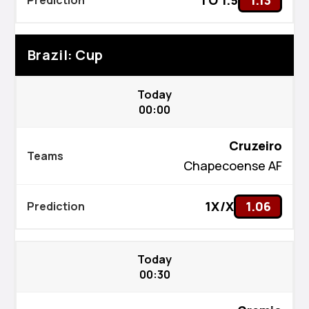
TO 1.5
1.13
Brazil: Cup
Today
00:00
Cruzeiro
Chapecoense AF
Kiswahili
1X/X
1.06
বাংলা
اردو
Bahasa Indonesia
Today
00:30
Afrikaans
Hausa