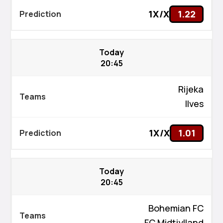
1X/X
1.22
Today
20:45
Rijeka
Ilves
1X/X
1.01
Today
20:45
Bohemian FC
FC Midtjylland