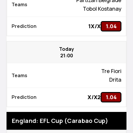
Tobol Kostanay
1X/X
1.04
Today
21:00
Tre Fiori
Drita
X/X2
1.04
England: EFL Cup (Carabao Cup)