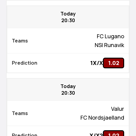
Today
20:30
FC Lugano
NSI Runavik
1X/X
1.02
Today
20:30
Valur
FC Nordsjaelland
X/X2
1.02