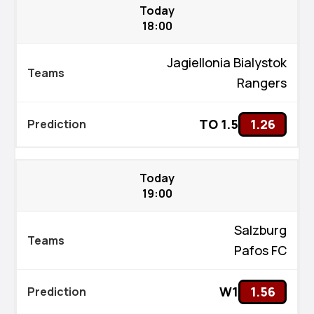
Today
18:00
Jagiellonia Bialystok
Rangers
TO 1.5
1.26
Today
19:00
Salzburg
Pafos FC
W1
1.56