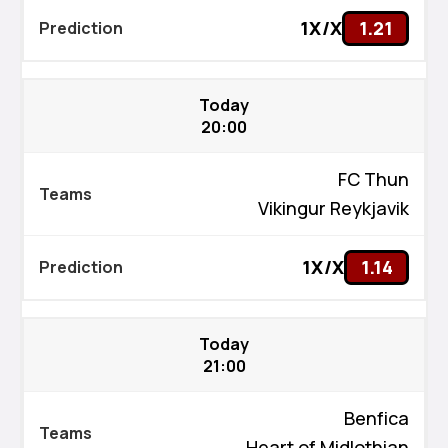
1X/X
1.21
Today
20:00
FC Thun
Vikingur Reykjavik
1X/X
1.14
Today
21:00
Benfica
Heart of Midlothian