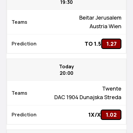
19:30
Beitar Jerusalem
Austria Wien
TO 1.5
1.27
Today
20:00
Twente
DAC 1904 Dunajska Streda
1X/X
1.02