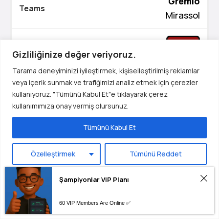
Gremio
Nederlands
Mirassol
香港中文
1X/X
1.25
日本語
Gizliliğinize değer veriyoruz.
Русский
Tarama deneyiminizi iyileştirmek, kişiselleştirilmiş reklamlar
العربية
Today
veya içerik sunmak ve trafiğimizi analiz etmek için çerezler
02:30
हिन्दी
kullanıyoruz. "Tümünü Kabul Et"e tıklayarak çerez
kullanımımıza onay vermiş olursunuz.
Italiano
Fortaleza
Português
Tümünü Kabul Et
Palmeiras
Français
Özelleştirmek
Tümünü Reddet
Deutsch
X/X2
1.18
Español
Gerekli
Şampiyonlar VIP Planı
English
Today
Tercihlerimi Kaydet
60 VIP Members Are Online ✅
Türkçe
02:30