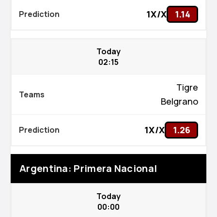
1X/X
1.14
Today
02:15
Tigre
Belgrano
1X/X
1.26
Argentina: Primera Nacional
Today
00:00