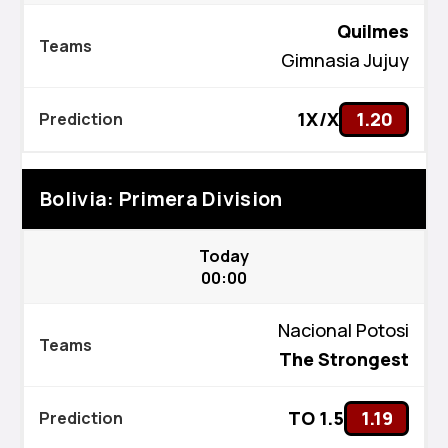
Quilmes
Gimnasia Jujuy
1X/X
1.20
Bolivia: Primera Division
Today
00:00
Nacional Potosi
The Strongest
TO 1.5
1.19