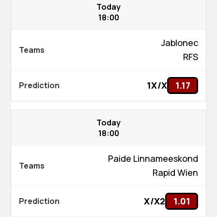
Today
18:00
Jablonec
RFS
1X/X
1.17
Today
18:00
Paide Linnameeskond
Rapid Wien
X/X2
1.01