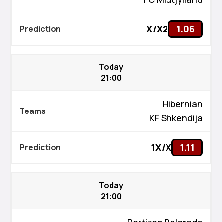
X/X2
1.06
Today
21:00
Hibernian
KF Shkendija
1X/X
1.11
Today
21:00
Partizan Belgrade