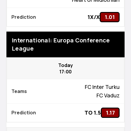
1X/X
1.01
International: Europa Conference
League
Today
17:00
FC Inter Turku
FC Vaduz
TO 1.5
1.17